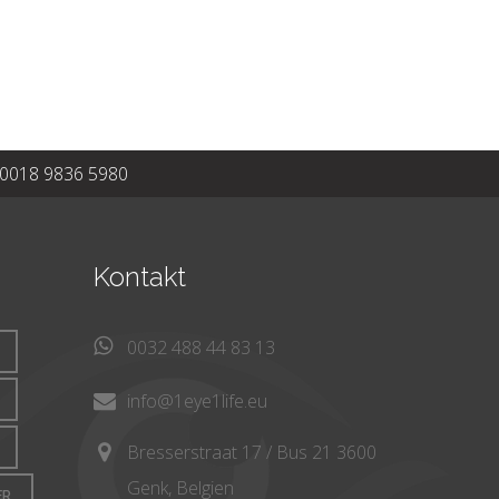
0018 9836 5980
Kontakt
0032 488 44 83 13
info@1eye1life.eu
Bresserstraat 17 / Bus 21 3600
Genk, Belgien
ER