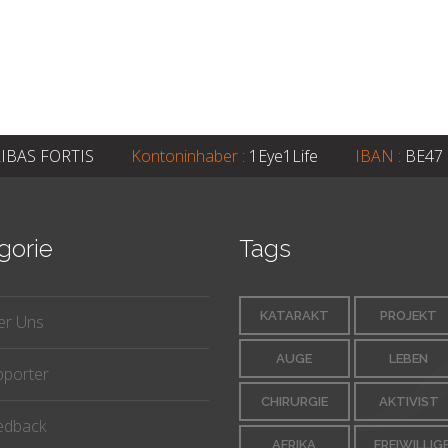
IBAS FORTIS
Kontoninhaber :
1Eye1Life
IBAN :
BE47 
gorie
Tags
KATARAKT
PROJEKT
er Uns
AUGE
LEBEN
pporter
CHIRURGIE
AKTIVIST
edback
AFRIKA
FREIWILLIG