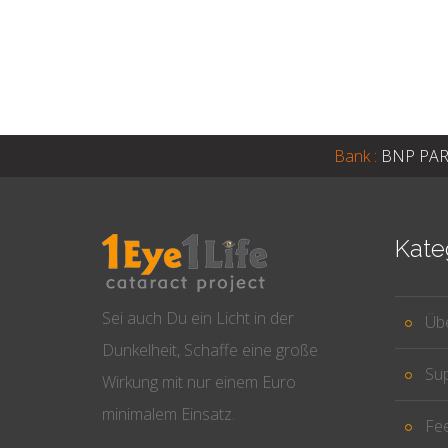
Bank :
BNP PAR
Kate
Sei auch Du ein Licht in der
Üb
Dunkelheit, Schaffe eine große
Su
Wirkung mit nur einem Euro
minimalem Einsatz.
Fe