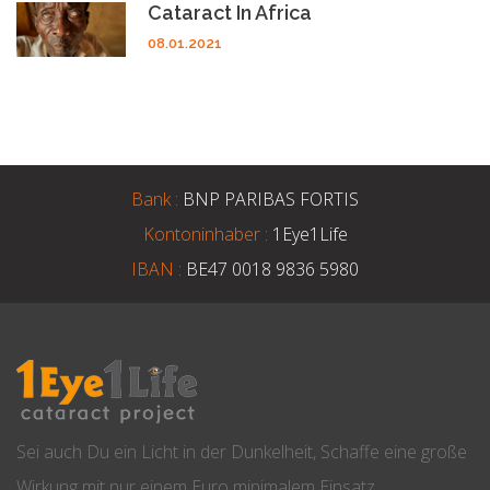
Cataract In Africa
08.01.2021
Bank :
BNP PARIBAS FORTIS
Kontoninhaber :
1Eye1Life
IBAN :
BE47 0018 9836 5980
Sei auch Du ein Licht in der Dunkelheit, Schaffe eine große
Wirkung mit nur einem Euro minimalem Einsatz.