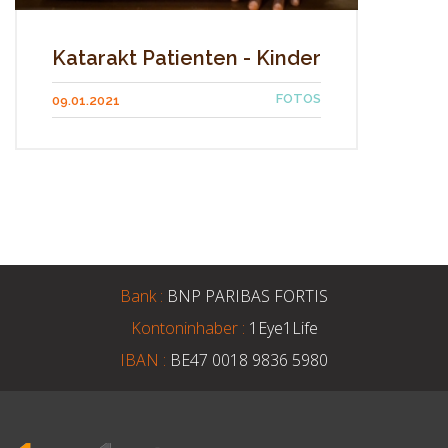
Katarakt Patienten - Kinder
FOTOS
09.01.2021
Bank :
BNP PARIBAS FORTIS
Kontoninhaber :
1Eye1Life
IBAN :
BE47 0018 9836 5980